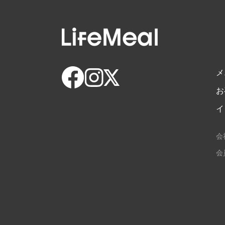
メ
お
イ
会
会