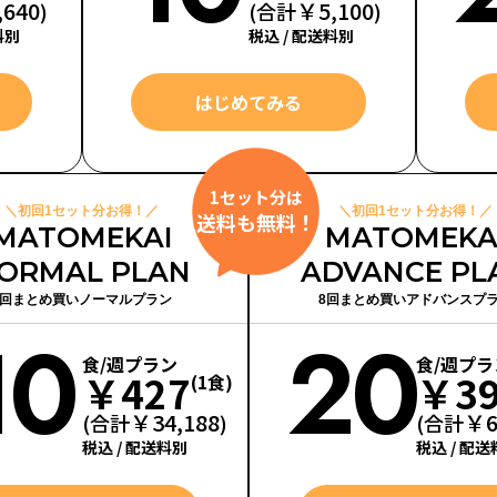
,640
￥5,100
)
(合計
)
料別
税込 / 配送料別
はじめてみる
1セット分は
＼初回1セット分お得！／
＼初回1セット分お得！／
送料も無料！
MATOMEKAI
MATOMEKA
ORMAL PLAN
ADVANCE PL
8回まとめ買いノーマルプラン
8回まとめ買いアドバンスプ
10
20
食/週プラン
食/週プラ
￥427
￥39
(1食)
￥34,188
￥6
(合計
)
(合計
税込 / 配送料別
税込 / 配