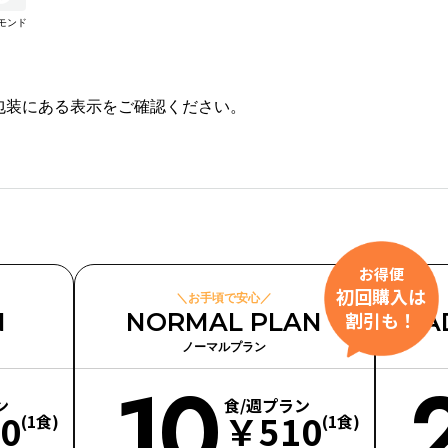
モンド
包装にある表示をご確認ください。
お得便
初回購入は
＼お手頃で安心／
割引も！
N
NORMAL PLAN
A
ノーマルプラン
10
ン
食/週プラン
0
￥510
(1食)
(1食)