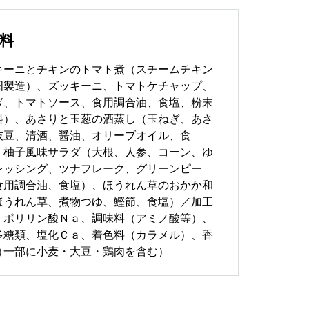
料
キーニとチキンのトマト煮（スチームチキン
国製造）、ズッキーニ、トマトケチャップ、
ぎ、トマトソース、食用調合油、食塩、粉末
料）、あさりと玉葱の酒蒸し（玉ねぎ、あさ
枝豆、清酒、醤油、オリーブオイル、食
、柚子風味サラダ（大根、人参、コーン、ゆ
レッシング、ツナフレーク、グリーンピー
食用調合油、食塩）、ほうれん草のおかか和
ほうれん草、煮物つゆ、鰹節、食塩）／加工
、ポリリン酸Ｎａ、調味料（アミノ酸等）、
多糖類、塩化Ｃａ、着色料（カラメル）、香
（一部に小麦・大豆・鶏肉を含む）