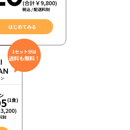
￥9,800
(合計
)
税込 / 配送料別
はじめてみる
1セット分は
送料も無料！
I
AN
ラン
ン
5
(1食)
3,200
)
送料別