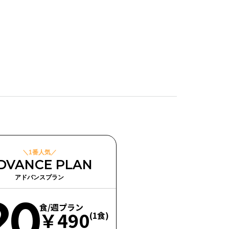
＼1番人気／
DVANCE PLAN
アドバンスプラン
20
食/週プラン
￥490
(1食)