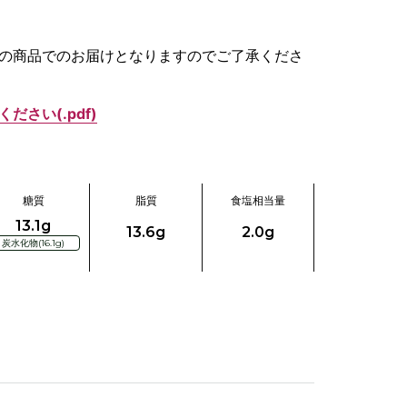
。
の商品でのお届けとなりますのでご了承くださ
さい(.pdf)
糖質
脂質
食塩相当量
13.1g
13.6g
2.0g
炭水化物(16.1g)