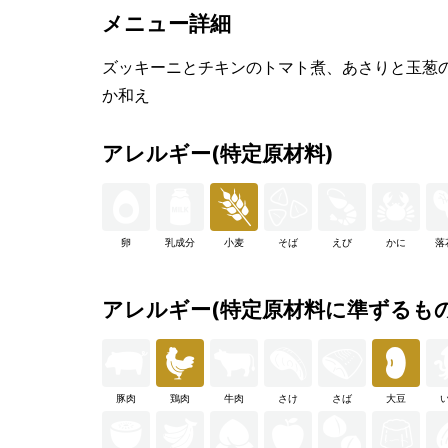
メニュー詳細
ズッキーニとチキンのトマト煮、あさりと玉葱
か和え
アレルギー(特定原材料)
卵
乳成分
小麦
そば
えび
かに
落
アレルギー(特定原材料に準ずるもの
豚肉
鶏肉
牛肉
さけ
さば
大豆