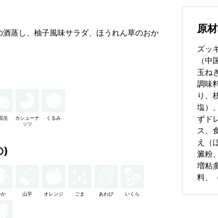
原材
の酒蒸し、柚子風味サラダ、ほうれん草のおか
ズッ
（中
玉ね
調味
り、
塩）
ずド
花生
カシューナ
くるみ
ッツ
ス、
え（
)
澱粉
増粘
料、
いか
山芋
オレンジ
ごま
あわび
いくら