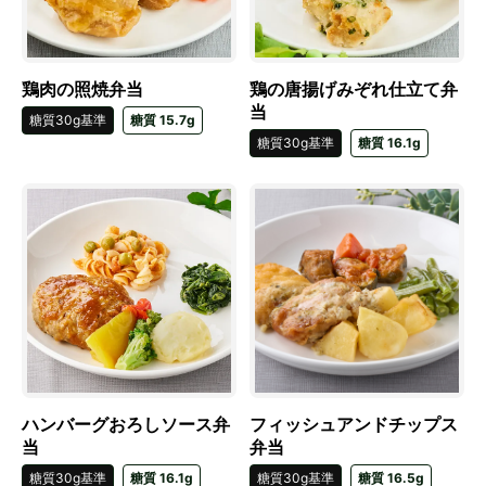
鶏肉の照焼弁当
鶏の唐揚げみぞれ仕立て弁
当
糖質30g基準
糖質 15.7g
糖質30g基準
糖質 16.1g
ハンバーグおろしソース弁
フィッシュアンドチップス
当
弁当
糖質30g基準
糖質 16.1g
糖質30g基準
糖質 16.5g