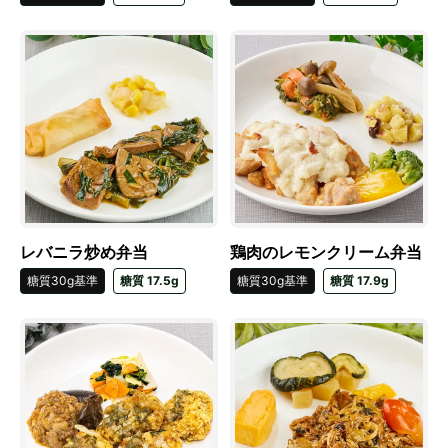
レバニラ炒め弁当
鶏肉のレモンクリーム弁当
糖質30g基準
糖質 17.5g
糖質30g基準
糖質 17.9g