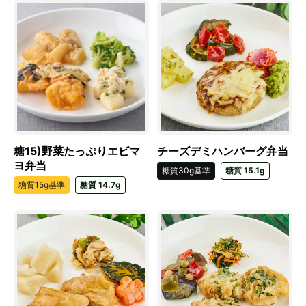
糖15)野菜たっぷりエビマ
チーズデミハンバーグ弁当
ヨ弁当
糖質30g基準
糖質 15.1g
糖質15g基準
糖質 14.7g