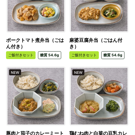
ポークトマト煮弁当（ごは
麻婆豆腐弁当（ごはん付
ん付き）
き）
ご飯付きセット
糖質 54.6g
ご飯付きセット
糖質 54.6g
NEW
NEW
豚肉と茄子のカレーミート
鶏むね肉と白菜の豆乳カレ