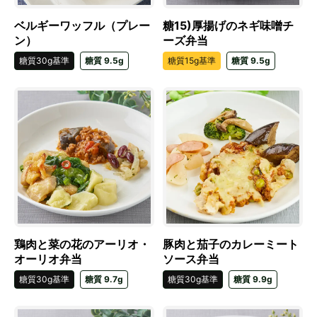
ベルギーワッフル（プレー
糖15)厚揚げのネギ味噌チ
ン）
ーズ弁当
糖質30g基準
糖質 9.5g
糖質15g基準
糖質 9.5g
鶏肉と菜の花のアーリオ・
豚肉と茄子のカレーミート
オーリオ弁当
ソース弁当
糖質30g基準
糖質 9.7g
糖質30g基準
糖質 9.9g