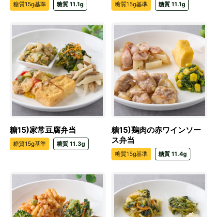
糖質15g基準
糖質 11.1g
糖質15g基準
糖質 11.1g
糖15)家常豆腐弁当
糖15)鶏肉の赤ワインソー
ス弁当
糖質15g基準
糖質 11.3g
糖質15g基準
糖質 11.4g