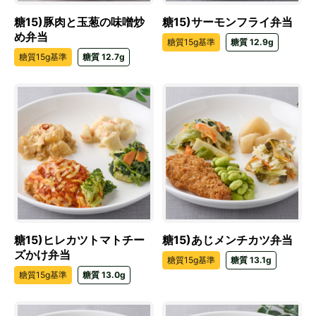
糖15)豚肉と玉葱の味噌炒
糖15)サーモンフライ弁当
め弁当
糖質15g基準
糖質 12.9g
糖質15g基準
糖質 12.7g
糖15)ヒレカツトマトチー
糖15)あじメンチカツ弁当
ズかけ弁当
糖質15g基準
糖質 13.1g
糖質15g基準
糖質 13.0g