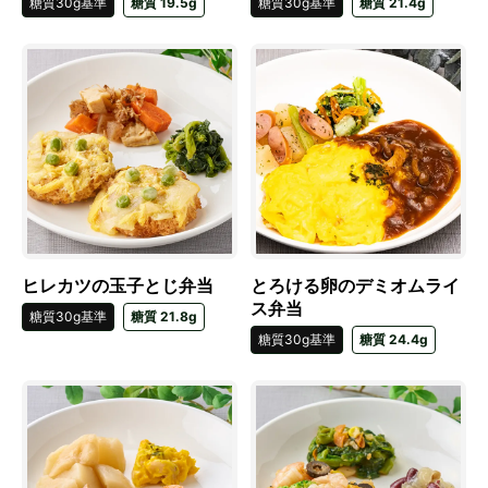
糖質30g基準
糖質 19.5g
糖質30g基準
糖質 21.4g
ヒレカツの玉子とじ弁当
とろける卵のデミオムライ
ス弁当
糖質30g基準
糖質 21.8g
糖質30g基準
糖質 24.4g