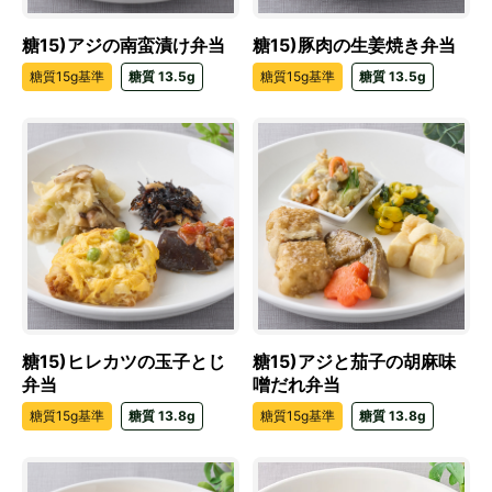
糖15)アジの南蛮漬け弁当
糖15)豚肉の生姜焼き弁当
糖質15g基準
糖質 13.5g
糖質15g基準
糖質 13.5g
糖15)ヒレカツの玉子とじ
糖15)アジと茄子の胡麻味
弁当
噌だれ弁当
糖質15g基準
糖質 13.8g
糖質15g基準
糖質 13.8g