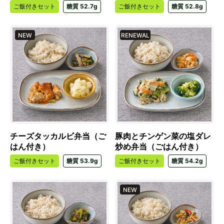
ご飯付きセット
糖質 52.7g
ご飯付きセット
糖質 52.8g
NEW
RENEWAL
チーズタッカルビ弁当（ご
豚肉とチンゲン菜の塩ダレ
はん付き）
炒め弁当（ごはん付き）
ご飯付きセット
糖質 53.9g
ご飯付きセット
糖質 54.2g
NEW