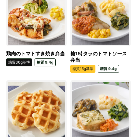
鶏肉のトマトすき焼き弁当
糖15)タラのトマトソース
弁当
糖質30g基準
糖質 9.4g
糖質15g基準
糖質 9.4g