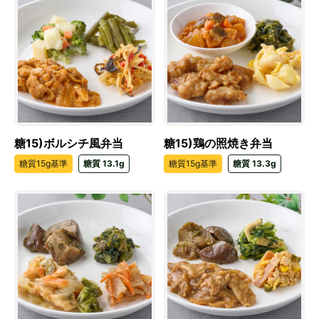
糖15)ボルシチ風弁当
糖15)鶏の照焼き弁当
糖質15g基準
糖質 13.1g
糖質15g基準
糖質 13.3g