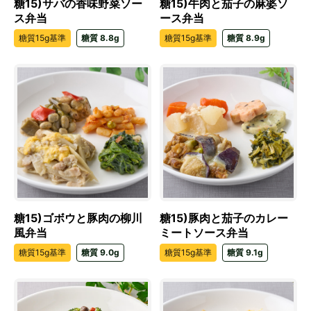
糖15)サバの香味野菜ソー
糖15)牛肉と茄子の麻婆ソ
ス弁当
ース弁当
糖質15g基準
糖質 8.8g
糖質15g基準
糖質 8.9g
糖15)ゴボウと豚肉の柳川
糖15)豚肉と茄子のカレー
風弁当
ミートソース弁当
糖質15g基準
糖質 9.0g
糖質15g基準
糖質 9.1g