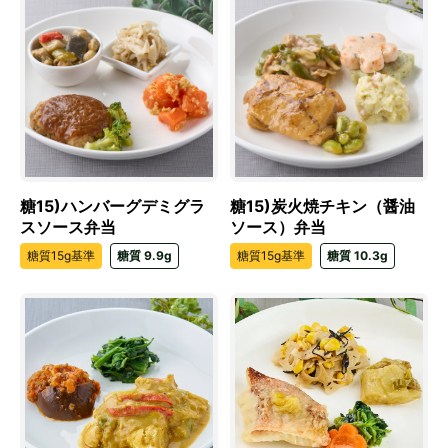
糖15)ハンバーグデミグラ
糖15)炭火焼チキン（醤油
スソース弁当
ソース）弁当
糖質15g基準
糖質 9.9g
糖質15g基準
糖質 10.3g