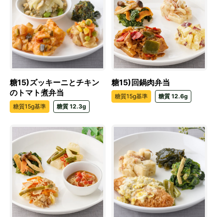
糖15)ズッキーニとチキン
糖15)回鍋肉弁当
のトマト煮弁当
糖質15g基準
糖質 12.6g
糖質15g基準
糖質 12.3g