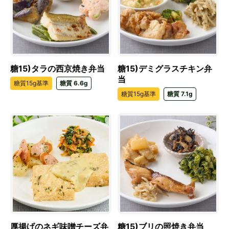
糖15)タラの西京焼き弁当
糖15)デミグラスチキン弁
当
糖質15g基準
糖質 6.6g
糖質15g基準
糖質 7.1g
厚揚げのネギ味噌チーズ弁
糖15)ブリの照焼き弁当