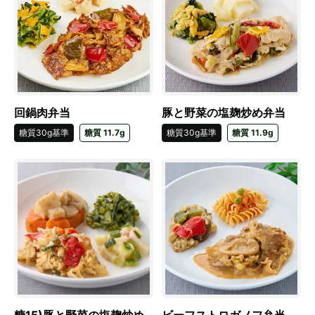
回鍋肉弁当
豚と野菜の塩麹炒め弁当
糖質30g基準
糖質 11.7g
糖質30g基準
糖質 11.9g