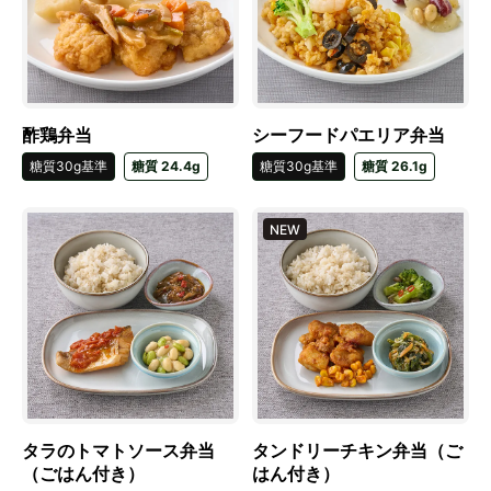
酢鶏弁当
シーフードパエリア弁当
糖質30g基準
糖質 24.4g
糖質30g基準
糖質 26.1g
NEW
タラのトマトソース弁当
タンドリーチキン弁当（ご
（ごはん付き）
はん付き）