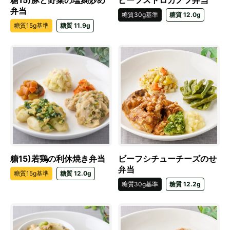
糖15)豚と野菜の塩麹炒め
ビーフストロガノフ弁当
弁当
糖質30g基準
糖質 12.0g
糖質15g基準
糖質 11.9g
糖15)若鶏の利休焼き弁当
ビーフシチューチーズのせ
弁当
糖質15g基準
糖質 12.0g
糖質30g基準
糖質 12.2g