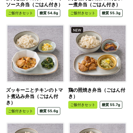
ソース弁当（ごはん付き）
ー煮弁当（ごはん付き）
ご飯付きセット
糖質 54.8g
ご飯付きセット
糖質 55.3g
NEW
ズッキーニとチキンのトマ
鶏の照焼き弁当（ごはん付
ト煮込み弁当（ごはん付
き）
き）
ご飯付きセット
糖質 55.7g
ご飯付きセット
糖質 55.6g