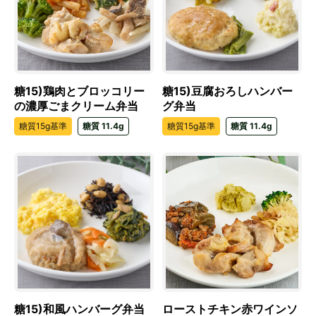
糖15)鶏肉とブロッコリー
糖15)豆腐おろしハンバー
の濃厚ごまクリーム弁当
グ弁当
糖質15g基準
糖質 11.4g
糖質15g基準
糖質 11.4g
糖15)和風ハンバーグ弁当
ローストチキン赤ワインソ