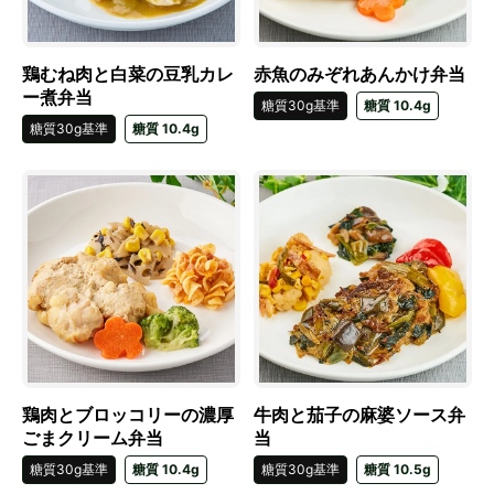
鶏むね肉と白菜の豆乳カレ
赤魚のみぞれあんかけ弁当
ー煮弁当
糖質30g基準
糖質 10.4g
糖質30g基準
糖質 10.4g
鶏肉とブロッコリーの濃厚
牛肉と茄子の麻婆ソース弁
ごまクリーム弁当
当
糖質30g基準
糖質 10.4g
糖質30g基準
糖質 10.5g