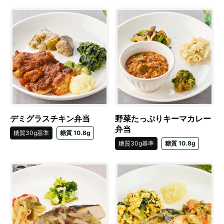
デミグラスチキン弁当
野菜たっぷりキーマカレー
弁当
糖質30g基準
糖質 10.8g
糖質30g基準
糖質 10.8g