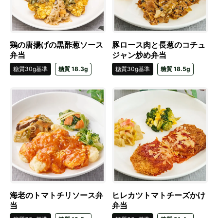
鶏の唐揚げの黒酢葱ソース
豚ロース肉と長葱のコチュ
弁当
ジャン炒め弁当
糖質30g基準
糖質 18.3g
糖質30g基準
糖質 18.5g
海老のトマトチリソース弁
ヒレカツトマトチーズかけ
当
弁当