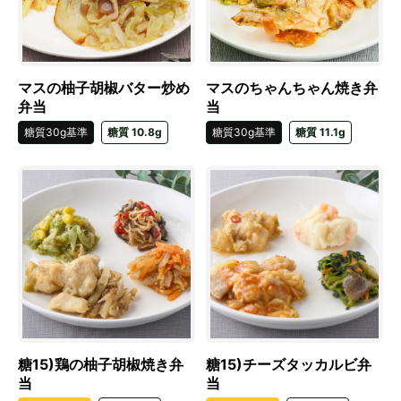
マスの柚子胡椒バター炒め
マスのちゃんちゃん焼き弁
弁当
当
糖質30g基準
糖質 10.8g
糖質30g基準
糖質 11.1g
糖15)チーズタッカルビ弁
糖15)鶏の柚子胡椒焼き弁
当
当