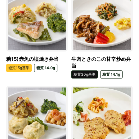
糖15)赤魚の塩焼き弁当
牛肉ときのこの甘辛炒め弁
当
糖質15g基準
糖質 14.0g
糖質30g基準
糖質 14.1g