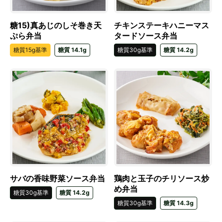
糖15)真あじのしそ巻き天
チキンステーキハニーマス
ぷら弁当
タードソース弁当
糖質15g基準
糖質 14.1g
糖質30g基準
糖質 14.2g
サバの香味野菜ソース弁当
鶏肉と玉子のチリソース炒
め弁当
糖質30g基準
糖質 14.2g
糖質30g基準
糖質 14.3g