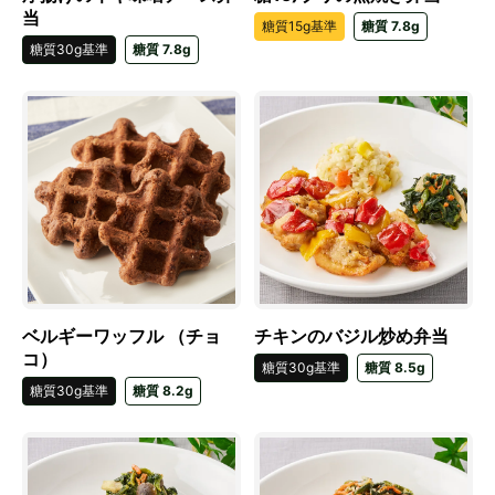
当
糖質15g基準
糖質 7.8g
糖質30g基準
糖質 7.8g
ベルギーワッフル （チョ
チキンのバジル炒め弁当
コ）
糖質30g基準
糖質 8.5g
糖質30g基準
糖質 8.2g