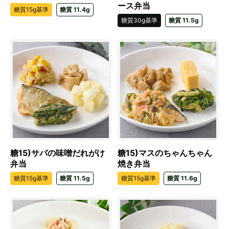
ース弁当
糖質15g基準
糖質 11.4g
糖質30g基準
糖質 11.5g
糖15)サバの味噌だれがけ
糖15)マスのちゃんちゃん
弁当
焼き弁当
糖質15g基準
糖質 11.5g
糖質15g基準
糖質 11.6g