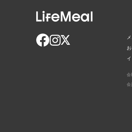
メ
お
イ
会
会