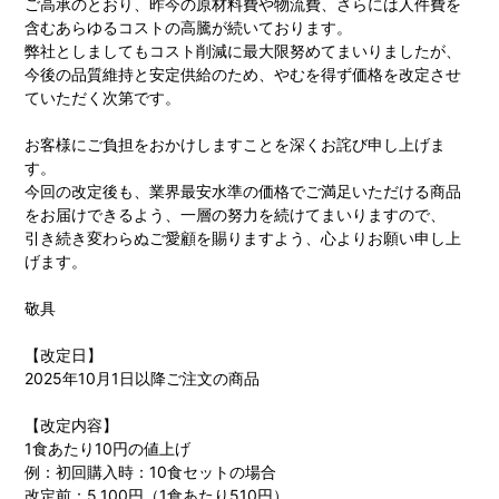
ご高承のとおり、昨今の原材料費や物流費、さらには人件費を
含むあらゆるコストの高騰が続いております。
弊社としましてもコスト削減に最大限努めてまいりましたが、
今後の品質維持と安定供給のため、やむを得ず価格を改定させ
ていただく次第です。
お客様にご負担をおかけしますことを深くお詫び申し上げま
す。
今回の改定後も、業界最安水準の価格でご満足いただける商品
をお届けできるよう、一層の努力を続けてまいりますので、
引き続き変わらぬご愛顧を賜りますよう、心よりお願い申し上
げます。
敬具
【改定日】
2025年10月1日以降ご注文の商品
【改定内容】
1食あたり10円の値上げ
例：初回購入時：10食セットの場合
改定前：5,100円（1食あたり510円）