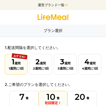
運営ブランド一覧
プラン選択
1.配送間隔を選択してください。
おすすめ!
1
2
3
4
週間
週間
週間
週間
1
週間に
1
回
2
週間に
1
回
3
週間に
1
回
4
週間に
1
回
2.ご希望のプランを選択してください。
7
10
20
食
食
食
初回限定！